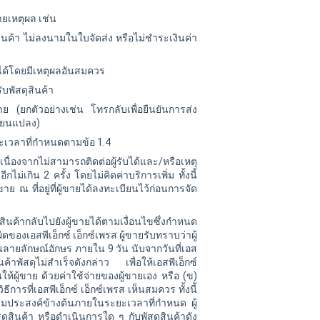
ายเหตุผล เช่น
ุสินค้า ไม่ลงนามในใบจัดส่ง หรือไม่ชำระเงินค่า
ับได้โดยมีเหตุผลอันสมควร
อรับพัสดุสินค้า
ขาย (ยกตัวอย่างเช่น โทรกลับเพื่อยืนยันการส่ง
ี่ยนแปลง)
นระยะเวลาที่กำหนดตามข้อ 1.4
 เนื่องจากไม่สามารถติดต่อผู้รับได้และ/หรือเหตุ
ไม่เกิน 2 ครั้ง โดยไม่คิดค่าบริการเพิ่ม ทั้งนี้
าย ณ ที่อยู่ที่ผู้ขายได้ลงทะเบียนไว้ก่อนการจัด
ุสินค้ากลับไปยังผู้ขายได้ตามเงื่อนไขซึ่งกำหนด
ดของเอสพีเอ็กซ์ เอ็กซ์เพรส ผู้ขายรับทราบว่าผู้
ป็นลายลักษณ์อักษร ภายใน 9 วัน นับจากวันที่เอส
ค้าพัสดุไม่สำเร็จดังกล่าว เพื่อให้เอสพีเอ็กซ์
นให้ผู้ขาย ด้วยค่าใช้จ่ายของผู้ขายเอง หรือ (ข)
ีการที่เอสพีเอ็กซ์ เอ็กซ์เพรส เห็นสมควร ทั้งนี้
ความประสงค์ข้างต้นภายในระยะเวลาที่กำหนด ผู้
ดุสินค้า หรือดำเนินการใด ๆ กับพัสดุสินค้าดัง