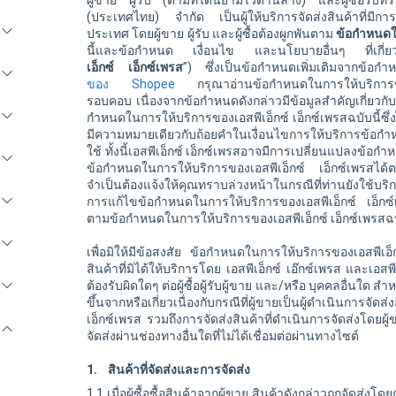
ผู้ขาย ผู้รับ (ตามที่ได้นิยามไว้ด้านล่าง) และผู้ซื้อร
(ประเทศไทย) จำกัด เป็นผู้ให้บริการจัดส่งสินค้าที่มี
ประเทศ โดยผู้ขาย ผู้รับ และผู้ซื้อต้องผูกพันตาม
ข้อกำหนดใ
นี้และข้อกำหนด เงื่อนไข และนโยบายอื่นๆ ที่เกี่
เอ็กซ์
เอ็กซ์เพรส
”) ซึ่งเป็นข้อกำหนดเพิ่มเติมจากข้อก
ของ Shopee
กรุณาอ่านข้อกำหนดในการให้บริกา
รอบคอบ เนื่องจากข้อกำหนดดังกล่าวมีข้อมูลสำคัญเกี่ยวกับ
กำหนดในการให้บริการของ
เอสพีเอ็กซ์
เอ็กซ์เพรสฉบับนี้ซ
มีความหมายเดียวกับถ้อยคำในเงื่อนไขการให้บริการข้อก
ใช้ ทั้งนี้
เอสพีเอ็กซ์
เอ็กซ์เพรสอาจมีการเปลี่ยนแปลงข้อกำหน
ข้อกำหนดในการให้บริการของ
เอสพีเอ็กซ์
เอ็กซ์เพรสได้ต
จำเป็นต้องแจ้งให้คุณทราบล่วงหน้าในกรณีที่ท่านยังใช้บร
การแก้ไขข้อกำหนดในการให้บริการของ
เอสพีเอ็กซ์
เอ็กซ
ตามข้อกำหนดในการให้บริการของ
เอสพีเอ็กซ์
เอ็กซ์เพรสฉบ
เพื่อมิให้มีข้อสงสัย ข้อกำหนดในการให้บริการของ
เอสพีเอ็
สินค้าที่มิได้ให้บริการโดย
เอสพีเอ็กซ์
เอ๊กซ์เพรส และ
เอสพี
ต้องรับผิดใดๆ ต่อผู้ซื้อผู้รับผู้ขาย และ/หรือ บุคคลอื่นใด
ขึ้นจากหรือเกี่ยวเนื่องกับกรณีที่ผู้ขายเป็นผู้ดำเนินการจัด
เอ็กซ์เพรส รวมถึงการจัดส่งสินค้าที่ดำเนินการจัดส่งโดยผู
จัดส่งผ่านช่องทางอื่นใดที่ไม่ได้เชื่อมต่อผ่านทางไซต์
1. สินค้าที่จัดส่งและการจัดส่ง
1.1 เมื่อผู้ซื้อซื้อสินค้าจากผู้ขาย สินค้าดังกล่าวถูกจัดส่งโ