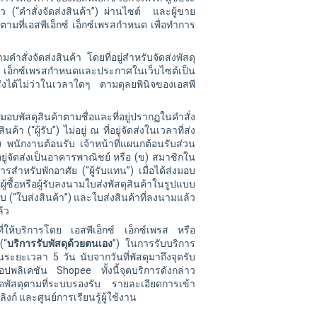
่าว (“คำสั่งจัดส่งสินค้า”) ผ่านไซต์ และผู้ขาย
ตามที่
เอสพีเอ็กซ์
เอ็กซ์เพรสกำหนด เพื่อทำการ
คำสั่งจัดส่งสินค้า โดยที่อยู่สำหรับจัดส่งพัสดุ
กซ์ เอ็กซ์เพรสกำหนดและประกาศในเว็บไซต์เป็น
ดส่งได้ไม่ว่าในเวลาใดๆ ตามดุลยพินิจของเอสพี
งมอบพัสดุสินค้าตามชื่อและที่อยู่ปรากฏในคำสั่ง
ค้า (“ผู้รับ”) ไม่อยู่ ณ ที่อยู่จัดส่งในเวลาที่ส่ง
ก) พนักงานต้อนรับ เจ้าหน้าที่แผนกต้อนรับส่วน
อยู่จัดส่งเป็นอาคารพาณิชย์ หรือ (ข) สมาชิกใน
คารสำหรับพักอาศัย (“ผู้รับแทน”) เมื่อได้ส่งมอบ
ู้ซื้อหรือผู้รับลงนามใบส่งพัสดุสินค้าในรูปแบบ
ู้รับ (“ใบส่งสินค้า”) และใบส่งสินค้าที่ลงนามแล้ว
ล้ว
ดุ ที่ให้บริการโดย เอสพีเอ็กซ์ เอ็กซ์เพรส หรือ
(“
บริการรับพัสดุด้วยตนเอง
”) ในการรับบริการ
ยในระยะเวลา 5 วัน นับจากวันที่พัสดุมาถึงจุดรับ
ปพลิเคชัน Shopee ทั้งนี้จุดบริการดังกล่าว
ดพัสดุตามที่ระบบรองรับ รายละเอียดการเข้า
ก์ และศูนย์การเรียนรู้ผู้ใช้งาน