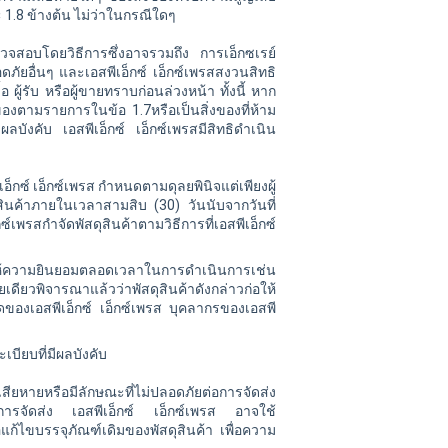
 1.8 ข้างต้น ไม่ว่าในกรณีใดๆ
รวจสอบโดยวิธีการซึ่งอาจรวมถึง การเอ็กซเรย์
ัยอื่นๆ และเอสพีเอ็กซ์ เอ็กซ์เพรสสงวนสิทธิ
ผู้รับ หรือผู้ขายทราบก่อนล่วงหน้า ทั้งนี้ หาก
ของตามรายการในข้อ 1.7หรือเป็นสิ่งของที่ห้าม
ีผลบังคับ
เอสพีเอ็กซ์
เอ็กซ์เพรสมีสิทธิดำเนิน
เอ็กซ์
เอ็กซ์เพรส กำหนดตามดุลยพินิจแต่เพียงผู้
สินค้าภายในเวลาสามสิบ (30) วันนับจากวันที่
์เพรสกำจัดพัสดุสินค้าตามวิธีการที่
เอสพีเอ็กซ์
ด้ให้ความยินยอมตลอดเวลาในการดำเนินการเช่น
ยเดียวพิจารณาแล้วว่าพัสดุสินค้าดังกล่าวก่อให้
ดของเอสพีเอ็กซ์ เอ็กซ์เพรส บุคลากรของเอสพี
ียบที่มีผลบังคับ
ียหายหรือมีลักษณะที่ไม่ปลอดภัยต่อการจัดส่ง
ทำการจัดส่ง
เอสพีเอ็กซ์ เอ็กซ์เพรส อาจใช้
ือแก้ไขบรรจุภัณฑ์เดิมของพัสดุสินค้า เพื่อความ