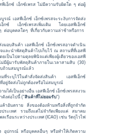
ีเอ็กซ์ เอ็กซ์เพรส ไม่มีความรับผิดใด ๆ ต่อผู้
สมบูรณ์
เอสพีเอ็กซ์
เอ็กซ์เพรสจะระงับการจัดส่ง
เอ็กซ์
เอ็กซ์เพรสเพิ่มเติม โดย
เอสพีเอ็กซ์
ๆ ต่อบุคคลใดๆ ที่เกี่ยวกับความล่าช้าหรือการ
ลาส่งมอบสินค้า
เอสพีเอ็กซ์
เอ็กซ์เพรสอาจดำเนิน
เร็จและนำพัสดุสินค้าไปเก็บไว้ ณ สถานที่ที่
เอสพี
โดยเป็นไปตามดุลยพินิจแต่เพียงผู้เดียวของ
เอสพี
่มีผู้มารับพัสดุสินค้าภายในเวลาสามสิบ (30)
ครบถ้วนสมบูรณ์แล้ว
ยู่ตามที่ระบุไว้ในคำสั่งจัดส่งสินค้า
เอสพีเอ็กซ์
่อยู่จัดส่งไม่ถูกต้องหรือไม่สมบูรณ์
ามได้เป็นอย่างอื่น เอสพีเอ็กซ์ เอ็กซ์เพรสสงวน
ดังต่อไปนี้ (“
สินค้าที่ไม่ยอมรับ
")
นค้าอันตราย สิ่งของต้องห้ามหรือสิ่งที่ถูกจำกัด
ประเทศ รวมถึงแต่ไม่จำกัดเพียงแค่ สมาคม
ลเรือนระหว่างประเทศ (ICAO) เช่น วัตถุไวไฟ
ส่ง อุปกรณ์ หรือบุคคลอื่นๆ หรือทำให้เกิดความ