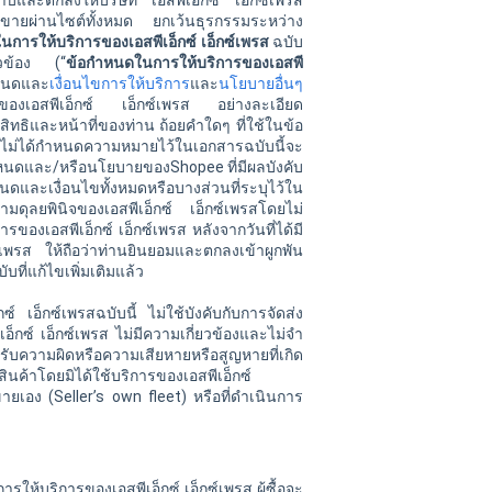
ับทราบและตกลงให้บริษัท
เอสพีเอ็กซ์
เอ็กซ์เพรส
การขายผ่านไซต์ทั้งหมด ยกเว้นธุรกรรมระหว่าง
นการให้บริการของ
เอสพีเอ็กซ์
เอ็กซ์เพรส
ฉบับ
ยวข้อง (“
ข้อกำหนดในการให้บริการของ
เอสพี
ำหนดและ
เงื่อนไขการให้บริการ
และ
นโยบายอื่นๆ
รของ
เอสพีเอ็กซ์
เอ็กซ์เพรส อย่างละเอียด
สิทธิและหน้าที่ของท่าน ถ้อยคำใดๆ ที่ใช้ในข้อ
ึ่งไม่ได้กำหนดความหมายไว้ในเอกสารฉบับนี้จะ
ำหนดและ/หรือนโยบายของShopee ที่มีผลบังคับ
ดและเงื่อนไขทั้งหมดหรือบางส่วนที่ระบุไว้ใน
ามดุลยพินิจของ
เอสพีเอ็กซ์
เอ็กซ์เพรสโดยไม่
ิการของ
เอสพีเอ็กซ์
เอ็กซ์เพรส หลังจากวันที่ได้มี
์เพรส ให้ถือว่าท่านยินยอมและตกลงเข้าผูกพัน
ับที่แก้ไขเพิ่มเติมแล้ว
กซ์
เอ็กซ์เพรสฉบับนี้ ไม่ใช้บังคับกับการจัดส่ง
เอ็กซ์
เอ็กซ์เพรส ไม่มีความเกี่ยวข้องและไม่จำ
 สำหรับความผิดหรือความเสียหายหรือสูญหายที่เกิด
ส่งสินค้าโดยมิได้ใช้บริการของ
เอสพีเอ็กซ์
้ขายเอง (Seller’s own fleet) หรือที่ดำเนินการ
ดยการให้บริการของเอสพีเอ็กซ์ เอ็กซ์เพรส ผู้ซื้อจะ