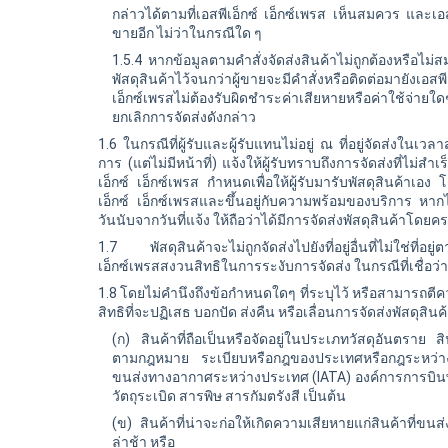
กล่าวได้ตามที่เอสพีเอ็กซ์ เอ็กซ์เพรส เห็นสมควร และเอสพ
ขายอีก ไม่ว่าในกรณีใด ๆ
1.5.4 หากข้อมูลตามคำสั่งจัดส่งสินค้าไม่ถูกต้องหรือไม่
พัสดุสินค้าไว้จนกว่าผู้ขายจะมีคำสั่งหรือติดต่อมายัง
เอสพี
เอ็กซ์เพรสไม่ต้องรับผิดชำระค่าเสียหายหรือค่าใช้จ่ายใด
ยกเลิกการจัดส่งดังกล่าว
1.6 ในกรณีที่ผู้รับและผู้รับแทนไม่อยู่ ณ ที่อยู่จัดส่งในเว
การ (แต่ไม่มีหน้าที่) แจ้งให้ผู้รับทราบถึงการจัดส่งที่ไม่สำ
เอ็กซ์
เอ็กซ์เพรส กำหนดเพื่อให้ผู้รับมารับพัสดุสินค้าเอง 
เอ็กซ์
เอ็กซ์เพรสและขึ้นอยู่กับความพร้อมของบริการ หากไม
วันนับจากวันที่แจ้ง ให้ถือว่าได้มีการจัดส่งพัสดุสินค้าโดย
1.7 พัสดุสินค้าจะไม่ถูกจัดส่งไปยังที่อยู่อื่นที่ไม่ใช่ที่อ
เอ็กซ์เพรสสงวนสิทธิในการระงับการจัดส่ง ในกรณีที่เชื่อว่าที
1.8 โดยไม่คำนึงถึงข้อกำหนดใดๆ ที่ระบุไว้ หรือสามารถตีคว
สิทธิที่จะปฏิเสธ บอกปัด ส่งคืน หรือเลื่อนการจัดส่งพัสดุสินค้า
(ก) สินค้าที่ถือเป็นหรือจัดอยู่ในประเภทวัสดุอันตราย สิ
ตามกฎหมาย ระเบียบหรือกฎของประเทศหรือกฎระหว่าง
ขนส่งทางอากาศระหว่างประเทศ (IATA) องค์การการบินพ
วัตถุระเบิด สารพิษ สารกัมตรังสี เป็นต้น
(ข) สินค้าที่น่าจะก่อให้เกิดความเสียหายแก่สินค้าที่ขน
ล่าช้า หรือ