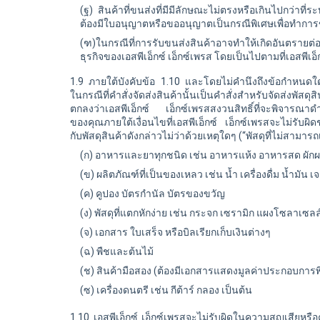
(ฐ) สินค้าที่ขนส่งที่มีมีลักษณะไม่ตรงหรือเกินไปกว่าที่ระ
ต้องมีใบอนุญาตหรือขออนุญาตเป็นกรณีพิเศษเพื่อทำการข
(ฑ)ในกรณีที่การรับขนส่งสินค้าอาจทำให้เกิดอันตรายต่
ธุรกิจของ
เอสพีเอ็กซ์
เอ็กซ์เพรส โดยเป็นไปตามที่
เอสพีเอ็
1.9 ภายใต้บังคับข้อ 1.10 และโดยไม่คำนึงถึงข้อกำหนดใดๆ
ในกรณีที่คำสั่งจัดส่งสินค้านั้นเป็นคำสั่งสำหรับจัดส่งพัส
ตกลงว่า
เอสพีเอ็กซ์ เอ็กซ์เพรส
สงวนสิทธิ์ที่จะพิจารณาดำ
ของคุณภายใต้เงื่อนไขที่
เอสพีเอ็กซ์ เอ็กซ์เพรส
จะไม่รับผิ
กับพัสดุสินค้าดังกล่าวไม่ว่าด้วยเหตุใดๆ (“พัสดุที่ไม่สามารถ
(ก) อาหารและยาทุกชนิด เช่น อาหารแห้ง อาหารสด ผัก
(ข) ผลิตภัณฑ์ที่เป็นของเหลว เช่น น้ำ เครื่องดื่ม น้ำมัน 
(ค) คูปอง บัตรกำนัล บัตรของขวัญ
(ง) พัสดุที่แตกหักง่าย เช่น กระจก เซรามิก แผงโซลาเซลล์
(จ) เอกสาร ใบเสร็จ หรือบิลเรียกเก็บเงินต่างๆ
(ฉ) พืชและต้นไม้
(ช) สินค้ามือสอง (ต้องมีเอกสารแสดงมูลค่าประกอบการ
(ซ) เครื่องดนตรี เช่น กีต้าร์ กลอง เป็นต้น
1.10 เอสพีเอ็กซ์ เอ็กซ์เพรสจะไม่รับผิดในความสูญเสียหร