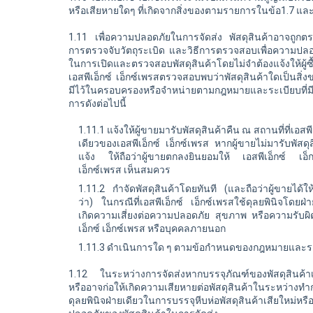
หรือเสียหายใดๆ ที่เกิดจากสิ่งของตามรายการในข้อ1.7 และ
1.11 เพื่อความปลอดภัยในการจัดส่ง พัสดุสินค้าอาจถูกต
การตรวจจับวัตถุระเบิด และวิธีการตรวจสอบเพื่อความปลอดภ
ในการเปิดและตรวจสอบพัสดุสินค้าโดยไม่จำต้องแจ้งให้ผู้ซื้อ 
เอสพีเอ็กซ์
เอ็กซ์เพรสตรวจสอบพบว่าพัสดุสินค้าใดเป็นสิ่ง
มีไว้ในครอบครองหรือจำหน่ายตามกฎหมายและระเบียบที่ม
การดังต่อไปนี้
1.11.1 แจ้งให้ผู้ขายมารับพัสดุสินค้าคืน ณ สถานที่ที่
เอสพี
เดียวของ
เอสพีเอ็กซ์
เอ็กซ์เพรส หากผู้ขายไม่มารับพัสดุ
แจ้ง ให้ถือว่าผู้ขายตกลงยินยอมให้ เอสพีเอ็กซ์ เอ็กซ
เอ็กซ์เพรส เห็นสมควร
1.11.2 กำจัดพัสดุสินค้าโดยทันที (และถือว่าผู้ขายไ
ว่า) ในกรณีที่
เอสพีเอ็กซ์ เอ็กซ์เพรสใช้ดุลยพินิจโดยฝ่า
เกิดความเสี่ยงต่อความปลอดภัย สุขภาพ หรือความรับผิ
เอ็กซ์ เอ็กซ์เพรส หรือบุคคลภายนอก
1.11.3 ดำเนินการใด ๆ ตามข้อกำหนดของกฎหมายและระเบ
1.12 ในระหว่างการจัดส่งหากบรรจุภัณฑ์ของพัสดุสินค้าเส
หรืออาจก่อให้เกิดความเสียหายต่อพัสดุสินค้าในระหว่าง
ดุลยพินิจฝ่ายเดียวในการบรรจุหีบห่อพัสดุสินค้าเสียใหม่หร