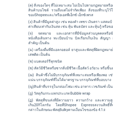
(ค) สิ่งของใดๆ ที่ไม่เหมาะสม ไม่เป็นไปตามกฎหมายหรือก
สินค้าบนไซต์ รวมถึงแต่ไม่จำกัดเพียง สิ่งของที่ระบุไว้
ของShopeeและ/หรือ
เอสพีเอ็กซ์
เอ็กซ์เพรส
(ง) สินค้าที่มีมูลค่าสูง เช่น ทองคำ เพชร เงินตรา แสตมป์
ค่าเทียบเท่ากับเงินสด เช่น หุ้น พันธบัตร และหุ้นกู้ หร
(จ) จดหมาย และเอกสารที่มีข้อมูลส่วนบุคคลหรือ
หนังสือเดินทาง ทะเบียนบ้าน บิลเรียกเก็บเงิน สัญญ
สำคัญ เป็นต้น
(ฉ) เครื่องดื่มที่มีแอลกอฮอล์ ยาสูบและพัสดุที่ผิดกฎหมา
เสพติด เป็นต้น
(ช) แบตเตอร์รี่ทุกชนิด
(ซ) สัตว์มีชีวิตหรือซากสิ่งมีชีวิต เนื้อสัตว์ อวัยวะ หรือชิ้นส
(ฌ) สินค้าซึ่งไม่มีบรรจุภัณฑ์ที่เหมาะสมหรือเพียงพอ เช่น
แน่น บรรจุภัณฑ์ที่ไม่ได้มาตรฐาน บรรจุภัณฑ์ที่บอบบาง
(ญ)สินค้าที่บรรจุในกล่องโฟม เช่น อาหาร เวชภัณฑ์ เป
(ฎ) วัสดุกันกระแทกประเภท Bubble wrap
(ฏ) พัสดุที่ขนส่งที่มีความยาว ความกว้าง และความส
เกิน20กิโลกรัม โดยที่Shopee Expressสงวนสิทธิ์ที่
กล่าวในลักษณะพัสดุBulkyตามเงื่อนไขของข้อ 4.1.ii