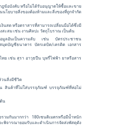
ฎข้อบังคับ หรือไม่ได้รับอนุญาตให้ซื้อและขาย
ในนโยบายสิ่งของต้องห้ามและสิ่งของที่ถูกจำกัด
 เงินสด หรือตราสารที่สามารถเปลี่ยนมือได้ซึ่งมี
ือของสะสม เช่น งานศิลปะ วัตถุโบราณ เป็นต้น
ข้อมูลอันเป็นความลับ เช่น บัตรประชาชน
า สมุดบัญชีธนาคาร บัตรเดบิต/เครดิต เอกสาร
ยไทย เช่น สุรา อาวุธปืน บุหรี่ไฟฟ้า ยาหรือสาร
่วนสิ่งมีชีวิต
 สินค้าที่ไม่ใส่บรรจุภัณฑ์ บรรจุภัณฑ์ที่ห่อไม่
็นต้น
ูงรวมกันมากกว่า 180เซนติเมตรหรือมีน้ำหนัก
จะพิจารณายอมรับและดำเนินการจัดส่งพัสดุดัง