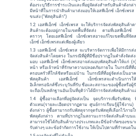
ต้องระบุวิธีการชำระเงินและที่อยู่จัดส่งสำหรับสินค้าดังกล
มีหน้าที่ในการนำสินค้ามาส่งมอบให้
เอสพีเอ็กซ์
เอ็กซ์เพรส 
ขนส่ง (“พัสดุสินค้า”)
1.2 เอสพีเอ็กซ์ เอ็กซ์เพรส จะให้บริการจัดส่งพัสดุสินค้าตาม
สินค้าจะต้องอยู่ภายในเขตพื้นที่จัดส่ง ตามที่เอสพีเอ็
คราวๆ โดยเอสพีเอ็กซ์
เอ็กซ์เพรสอาจแก้ไขเขตพื้นที่จั
เอ็กซ์ เอ็กซ์เพรสแต่เพียงผู้เดียว
1.3 เอสพีเอ็กซ์ เอ็กซ์เพรส จะบริหารจัดการเพื่อให้มีการส่
จัดส่งสินค้าโดยตรง ในกรณีที่ผู้ที่มีชื่อปรากฏในคำสั่งจัดส่งสิน
มอบ เอสพีเอ็กซ์
เอ็กซ์เพรสอาจส่งมอบพัสดุสินค้าให้แก่ (
หน้า หรือเจ้าหน้าที่รักษาความปลอดภัยภายใน ในกรณีที่ที่
ครอบครัวที่ใกล้ชิดหรือแม่บ้าน ในกรณีที่ที่อยู่จัดส่งเป็นอา
พัสดุสินค้า เอสพีเอ็กซ์
เอ็กซ์เพรสจะดำเนินการให้ผ
อิเล็กทรอนิกส์ซึ่งระบุวันที่รับ ชื่อและสถานะของผู้ซื้อหรือผ
จะถือเป็นหลักฐานอันเป็นที่ยุติว่าได้มีการจัดส่งพัสดุสินค้าแ
1.4 ผู้ซื้ออาจเลือกที่อยู่จัดส่งเป็น จุดบริการเพื่อรับพัส
ตัวแทน(รายละเอียดปรากฏตาม ศูนย์การเรียนรู้ผู้ใช้งาน) 
ดังกล่าว ผู้ซื้อสามารถรับพัสดุจากจุดรับพัสดุที่เลือกไว้ภา
พัสดุดังกล่าว ตามที่ปรากฎในสถานะการจัดส่งสินค้าบนแอ
สามารถใช้ได้กับสินค้าบางประเภทและมีข้อจำกัดของขนา
รับต่างๆ และข้อจำกัดการใช้งาน ให้เป็นไปตามที่กำหนดในลิง
1.5 การจัดส่งที่ไม่สำเร็จ