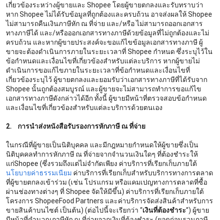
เกี่ยวข้องระหว่างผู้ขายและ Shopee โดยผู้ขายตกลงและรับทราบว่า
หาก Shopee ไม่ได้รับข้อมูลที่ถูกต้องและครบถ้วน อาจส่งผลให้ Shopee
ไม่สามารถคืนเงินภาษีหัก ณ ที่จ่าย และ/หรือ ไม่สามารถออกเอกสาร
ทางภาษีได้ และ/หรือออกเอกสารทางภาษีด้วยข้อมูลที่ไม่ถูกต้องและไม่
ครบถ้วน และหากผู้ขายประสงค์จะขอแก้ไขข้อมูลเอกสารทางภาษี ผู้
ขายจะต้องดำเนินการภายในระยะเวลาที่ Shopee กำหนด ซึ่งระบุไว้ใน
ข้อกำหนดและเงื่อนไขที่เกี่ยวข้องสำหรับแต่ละบริการ หากผู้ขายไม่
ดำเนินการขอแก้ไขภายในระยะเวลาที่ข้อกำหนดและเงื่อนไขที่
เกี่ยวข้องระบุไว้ ผู้ขายตกลงและยอมรับว่าเอกสารทางภาษีที่ได้รับจาก
Shopee นั้นถูกต้องสมบูรณ์ และผู้ขายจะไม่สามารถทำการขอแก้ไข
เอกสารทางภาษีดังกล่าวได้อีก ทั้งนี้ ผู้ขายมีหน้าที่ตรวจสอบข้อกำหนด
และเงื่อนไขที่เกี่ยวข้องสำหรับแต่ละบริการด้วยตนเอง
2. การนำส่งหนังสือรับรองการหักภาษี ณ ที่จ่าย
ในกรณีที่ผู้ขายเป็นนิติบุคคล และมีกฎหมายกำหนดให้ผู้ขายซึ่งเป็น
นิติบุคคลทำการหักภาษี ณ ที่จ่ายจากจำนวนเงินใดๆ ที่ต้องชำระให้
แก่Shopee (ซึ่งรวมถึงแต่ไม่จำกัดเพียง ค่าบริการที่เรียกเก็บภายใต้
นโยบายค่าธรรมเนียม
ค่าบริการที่เรียกเก็บสำหรับบริการทางการตลาด
ที่ผู้ขายตกลงเข้าร่วม (เช่น โปรแกรม หรือแคมเปญทางการตลาดที่ซื้อ
ผ่านช่องทางต่างๆ ที่ Shopee จัดให้มีขึ้น) ค่าบริการที่เรียกเก็บภายใต้
โครงการ ShopeeFood Partners และค่าบริการจัดส่งสินค้าสำหรับการ
ขายสินค้าบนไซต์ เป็นต้น) (ต่อไปนี้จะเรียกว่า “
เงินที่ต้องชำระ
”) ผู้ขาย
มีหน้าที่คำนวณภาษีหัก ณ ที่จ่ายจากเงินที่ต้องชำระ (ยอดก่อนรวมภาษี