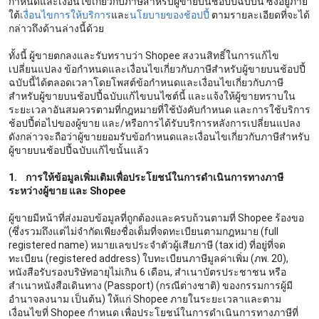
กำหนดและเงื่อนไขเกี่ยวกับภาษีสำหรับผู้ขายบนช้อปปี้ฉบับนี้ ซึ่งอยู่ภาย
ใต้
เงื่อนไขการให้บริการ
และ
นโยบายของช้อปปี้
ตามรายละเอียดที่จะได้
กล่าวถึงด้านล่างนี้ด้วย
ทั้งนี้ ผู้ขายตกลงและรับทราบว่า Shopee สงวนสิทธิ์ในการแก้ไข
เปลี่ยนแปลง ข้อกำหนดและเงื่อนไขเกี่ยวกับภาษีสำหรับผู้ขายบนช้อปปี้
ฉบับนี้ได้ตลอดเวลาโดยโพสต์ข้อกำหนดและเงื่อนไขเกี่ยวกับภาษี
สำหรับผู้ขายบนช้อปปี้ฉบับแก้ไขบนไซต์นี้ และแจ้งให้ผู้ขายทราบใน
ระยะเวลาอันสมควรตามที่กฎหมายที่ใช้บังคับกำหนด และการใช้บริการ
ช้อปปี้ต่อไปของผู้ขาย และ/หรือการได้รับบริการหลังการเปลี่ยนแปลง
ดังกล่าวจะถือว่าผู้ขายยอมรับข้อกำหนดและเงื่อนไขเกี่ยวกับภาษีสำหรับ
ผู้ขายบนช้อปปี้ฉบับแก้ไขนั้นแล้ว
1.
การให้ข้อมูลเพิ่มเติมเพื่อประโยชน์ในการดำเนินการทางภาษี
ระหว่างผู้ขาย และ Shopee
ผู้ขายมีหน้าที่ส่งมอบข้อมูลที่ถูกต้องและครบถ้วนตามที่ Shopee ร้องขอ
(ซึ่งรวมถึงแต่ไม่จำกัดเพียงชื่อเต็มที่จดทะเบียนตามกฎหมาย (full
registered name) หมายเลขประจำตัวผู้เสียภาษี (tax id) ที่อยู่ที่จด
ทะเบียน (registered address) ใบทะเบียนภาษีมูลค่าเพิ่ม (ภพ. 20),
หนังสือรับรองบริษัทอายุไม่เกิน 6 เดือน, สำเนาบัตรประชาชน หรือ
สำเนาหนังสือเดินทาง (Passport) (กรณีต่างชาติ) ของกรรมการผู้มี
อำนาจลงนาม เป็นต้น) ให้แก่ Shopee ภายในระยะเวลาและตาม
เงื่อนไขที่ Shopee กำหนด เพื่อประโยชน์ในการดำเนินการทางภาษีที่