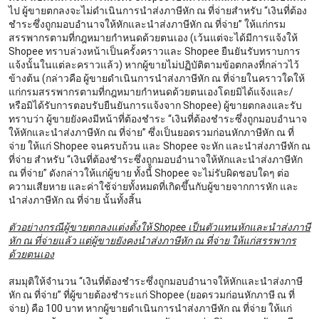
ไป ผู้ขายตกลงจะไม่ดำเนินการนำส่งภาษีหัก ณ ที่จ่ายสำหรับ “เงินที่ต้อง
ชำระซึ่งถูกมอบอำนาจให้หักและนำส่งภาษีหัก ณ ที่จ่าย” ให้แก่กรม
สรรพากรตามที่กฎหมายกำหนดด้วยตนเอง (เว้นแต่จะได้มีการแจ้งให้
Shopee ทราบล่วงหน้าเป็นครั้งคราวและ Shopee ยืนยันรับทราบการ
แจ้งนั้นในแต่ละคราวแล้ว) หากผู้ขายไม่ปฏิบัติตามข้อตกลงที่กล่าวไว้
ข้างต้น (กล่าวคือ ผู้ขายดำเนินการนำส่งภาษีหัก ณ ที่จ่ายในคราวใดให้
แก่กรมสรรพากรตามที่กฎหมายกำหนดด้วยตนเองโดยมิได้แจ้งและ/
หรือมิได้รับการตอบรับยืนยันการแจ้งจาก Shopee) ผู้ขายตกลงและรับ
ทราบว่า ผู้ขายยังคงมีหน้าที่ต้องชำระ “เงินที่ต้องชำระซึ่งถูกมอบอำนาจ
ให้หักและนำส่งภาษีหัก ณ ที่จ่าย” ซึ่งเป็นยอดรวมก่อนหักภาษีหัก ณ ที่
จ่าย ให้แก่ Shopee จนครบถ้วน และ Shopee จะหัก และนำส่งภาษีหัก ณ
ที่จ่าย สำหรับ “เงินที่ต้องชำระซึ่งถูกมอบอำนาจให้หักและนำส่งภาษีหัก
ณ ที่จ่าย” ดังกล่าวให้แก่ผู้ขาย ทั้งนี้ Shopee จะไม่รับผิดชอบใดๆ ต่อ
ความเสียหาย และค่าใช้จ่ายทั้งหมดที่เกิดขึ้นกับผู้ขายจากการหัก และ
นำส่งภาษีหัก ณ ที่จ่าย นั้นทั้งสิ้น
ตัวอย่างกรณีผู้ขายตกลงแต่งตั้งให้ Shopee เป็นตัวแทนหักและนำส่งภาษี
หัก ณ ที่จ่ายแล้ว แต่ผู้ขายยังคงนำส่งภาษีหัก ณ ที่จ่าย ให้แก่สรรพากร
ด้วยตนเอง
สมมุติให้จำนวน “เงินที่ต้องชำระซึ่งถูกมอบอำนาจให้หักและนำส่งภาษี
หัก ณ ที่จ่าย” ที่ผู้ขายต้องชำระแก่ Shopee (ยอดรวมก่อนหักภาษี ณ ที่
จ่าย) คือ 100 บาท หากผู้ขายดำเนินการนำส่งภาษีหัก ณ ที่จ่าย ให้แก่