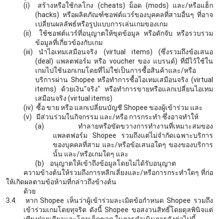
(i)
สร้างหรือใช้กลโกง
(cheats) ม็อด (mods) และ/หรือแฮ็ก
(hacks) หรือผลิตภัณฑ์ซอฟต์แวร์ของบุคคลที่สามอื่นๆ ที่อาจ
เปลี่ยนผลลัพธ์หรือรูปแบบการเล่นเกมของเกม
(ii)
ใช้ซอฟต์แวร์ที่อนุญาตให้ขุดข้อมูล หรือดักจับ หรือรวบรวม
ข้อมูลที่เกี่ยวข้องกับเกม
(iii)
นำไอเทมเสมือนจริง
(virtual items) (ซึ่งรวมถึงข้อเสนอ
(deal) แพลตฟอร์ม หรือ voucher ของ แบรนด์) ที่มีไว้ใช้ใน
เกมไปใช้นอกเกมโดยที่ไม่ใช่เป็นการซื้อสินค้าและ/หรือ
บริการผ่าน Shopee หรือทำการซื้อไอเทมเสมือนจริง (virtual
items) ด้วยเงิน"จริง" หรือทำการขายหรือแลกเปลี่ยนไอเทม
เสมือนจริง (virtual items)
(iv)
ซื้อ ขาย หรือ แลกเปลี่ยนบัญชี
Shopee ของผู้เข้าร่วม และ
(v)
มีส่วนร่วมในกิจกรรม และ/หรือ การกระทำ ซึ่งอาจทำให้
(a)
ทำลายหรือขัดขวางการทำงานที่เหมาะสมของ
แพลตฟอร์ม
Shopee รวมถึงแต่ไม่จำกัดเฉพาะบริการ
ของบุคคลที่สาม และ/หรือข้อเสนอใดๆ ของของบริการ
นั้น และ/หรือเกมใดๆ และ
(b)
อนุญาตให้เข้าถึงข้อมูลโดยไม่ได้รับอนุญาต
ความข้างต้นให้รวมถึงการหลีกเลี่ยงและ/หรือการกระทำใดๆ ที่ก่อ
ให้เกิดผลตามข้อห้ามที่กล่าวถึงข้างต้น
ด้วย
3.4.
หาก
Shopee เห็นว่าผู้เข้าร่วมละเมิดข้อกำหนด Shopee รวมถึง
เข้าร่วมเกมโดยทุจริต ดังนี้ Shopee ขอสงวนสิทธิ์โดยดุลพินิจแต่