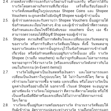
2.4.
ภายหลังจากที่การแลกรับรางวัลผ่านร้านค้าแลกรับ หรือการได้รับ
รางวัลโดยตรงผ่านกิจกรรมที่เกี่ยวข้อง เสร็จสิ้นเรียบร้อยแล้ว
รางวัลทั้งหมดที่อยู่ในรูปแบบของ
Shopee Coins และ Shopee
Vouchers จะถูกเครดิตไปยังบัญชี Shopee ของผู้เข้าร่วมนั้น
2.5.
ผู้เข้าร่วมตกลงและรับทราบว่า
Shopee Vouchers นั้นอยู่ภายใต้
ข้อกำหนดและเงื่อนไขต่างๆ ด้วย และผู้เข้าร่วมมีหน้าที่ตรวจสอบ
ข้อกำหนดและเงื่อนไขที่ใช้บังคับของ vouchers นั้นๆ เอง ซึ่ง
สามารถตรวจสอบได้ที่บัญชี Shopee ของผู้เข้าร่วม
2.6.
Shopee สงวนสิทธิ์ในการตัดสินใจและเปลี่ยนแปลงวันหมดอายุ
ของรางวัล หรือการริบคืนรางวัลที่มอบให้คุณ ทั้งนี้ วันหมดอายุ
ของรางวัลแต่ละรายการนั้นถูกระบุไว้ในข้อกำหนดการเข้าร่วมที่
เกี่ยวข้อง หรือข้อกำหนดที่แนบอยู่กับรางวัลนั้นเอง อนึ่ง รางวัล
Shopee (รวมถึง vouchers) จะถือว่าถูกริบคืนและไม่สามารถขอ
ขยายอายุการใช้งานรางวัล (หรือแลกเปลี่ยนรางวัลดังกล่าวกับไอ
เทมในกิจกรรม (in-Event items))
2.7.
รางวัลไม่มีมูลค่าเป็นเงินสดหรือเงินตรา และไม่สามารถแลก
เปลี่ยนเป็นเงินตราในรูปแบบใดๆ ได้ ไม่ว่าในกรณีใดๆ ก็ตาม ผู้
เข้าร่วมจะไม่สามารถซื้อ ขายต่อ แลกเปลี่ยน หรือโอนรางวัลเป็น
มูลค่าเงินหรืออย่างอื่นได้ นอกจากนี้ เว้นแต่
Shopee จะอนุญาต
อย่างชัดแจ้ง รางวัลจะไม่ถูกมองว่า ตีความ ตีความโดยนัย หรือใช้
เป็นเครื่องมือที่มีค่าหรือแลกเปลี่ยนได้ไม่ว่าภายใต้สถานการณ์
ใดๆ ก็ตาม
2.8.
รางวัลจะขึ้นอยู่กับความพร้อมของรางวัล จำนวนรางวัลที่มอบให้
กับผู้เข้าร่วม อัตราการแปลงระหว่างรางวัล รวมถึงกลไกการแลก