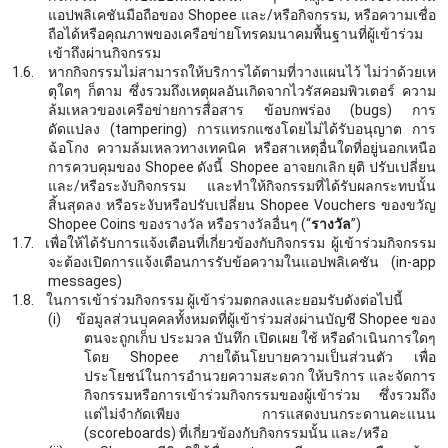
แอปพลิเคชันมือถือของ Shopee และ/หรือกิจกรรม, หรือความเชื่อ
ถือได้หรือคุณภาพของเครือข่ายโทรคมนาคมพื้นฐานที่ผู้เข้าร่วม
เข้าถึงผ่านกิจกรรม
1.6.
หากกิจกรรมไม่สามารถให้บริการได้ตามที่วางแผนไว้ ไม่ว่าด้วยเห
ตุใดๆ ก็ตาม ซึ่งรวมถึงเหตุผลอันเกิดจากไวรัสคอมพิวเตอร์ ความ
ล้มเหลวของเครือข่ายการสื่อสาร ข้อบกพร่อง
(bugs) การ
ดัดแปลง (tampering) การแทรกแซงโดยไม่ได้รับอนุญาต การ
ฉ้อโกง ความล้มเหลวทางเทคนิค หรือสาเหตุอื่นใดที่อยู่นอกเหนือ
การควบคุมของ Shopee ดังนี้
Shopee อาจยกเลิก ยุติ ปรับเปลี่ยน
และ/หรือระงับกิจกรรม และทำให้กิจกรรมที่ได้รับผลกระทบนั้น
สิ้นสุดลง หรือระงับหรือปรับเปลี่ยน Shopee Vouchers ของขวัญ
Shopee Coins ของรางวัล หรือรางวัลอื่นๆ (“
รางวัล
”)
1.7.
เพื่อให้ได้รับการแจ้งเตือนที่เกี่ยวข้องกับกิจกรรม ผู้เข้าร่วมกิจกรรม
จะต้องเปิดการแจ้งเตือนการรับข้อความในแอปพลิเคชัน
(in-app
messages)
1.8.
ในการเข้าร่วมกิจกรรม ผู้เข้าร่วมตกลงและยอมรับดังต่อไปนี้
(i)
ข้อมูลส่วนบุคคลทั้งหมดที่ผู้เข้าร่วมส่งผ่านบัญชี
Shopee ของ
ตนจะถูกเก็บ ประมวล บันทึก เปิดเผย ใช้ หรือดำเนินการใดๆ
โดย Shopee ภายใต้นโยบายความเป็นส่วนตัว เพื่อ
ประโยชน์ในการอำนวยความสะดวก ให้บริการ และจัดการ
กิจกรรมหรือการเข้าร่วมกิจกรรมของผู้เข้าร่วม ซึ่งรวมถึง
แต่ไม่จำกัดเพียง การแสดงบนกระดานคะแนน
(scoreboards) ที่เกี่ยวข้องกับกิจกรรมนั้น และ/หรือ