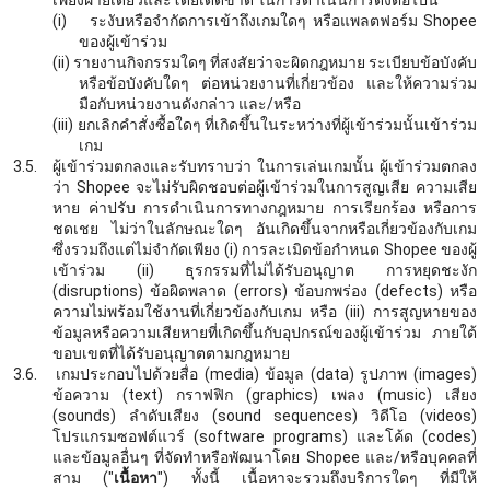
เพียงฝ่ายเดียวและโดยเด็ดขาด ในการดำเนินการดังต่อไปนี้
(i)
ระงับหรือจำกัดการเข้าถึงเกมใดๆ หรือแพลตฟอร์ม
Shopee
ของผู้เข้าร่วม
(ii)
รายงานกิจกรรมใดๆ ที่สงสัยว่าจะผิดกฎหมาย ระเบียบข้อบังคับ
หรือข้อบังคับใดๆ ต่อหน่วยงานที่เกี่ยวข้อง และให้ความร่วม
มือกับหน่วยงานดังกล่าว และ/หรือ
(iii)
ยกเลิกคำสั่งซื้อใดๆ ที่เกิดขึ้นในระหว่างที่ผู้เข้าร่วมนั้นเข้าร่วม
เกม
3.5.
ผู้เข้าร่วมตกลงและรับทราบว่า ในการเล่นเกมนั้น ผู้เข้าร่วมตกลง
ว่า
Shopee จะไม่รับผิดชอบต่อผู้เข้าร่วมใน
การสูญเสีย ความเสีย
หาย ค่าปรับ การดำเนินการทางกฎหมาย การเรียกร้อง หรือการ
ชดเชย ไม่ว่าในลักษณะใดๆ อันเกิดขึ้นจากหรือเกี่ยวข้องกับเกม
ซึ่งรวมถึงแต่ไม่จำกัดเพียง
(i) การละเมิดข้อกำหนด Shopee ของผู้
เข้าร่วม (ii) ธุรกรรมที่ไม่ได้รับอนุญาต การหยุดชะงัก
(disruptions) ข้อผิดพลาด (errors) ข้อบกพร่อง (defects) หรือ
ความไม่พร้อมใช้งานที่เกี่ยวข้องกับเกม หรือ (iii) การสูญหายของ
ข้อมูลหรือความเสียหายที่เกิดขึ้นกับอุปกรณ์ของผู้เข้าร่วม ภายใต้
ขอบเขตที่ได้รับอนุญาตตามกฎหมาย
3.6.
เกมประกอบไปด้วยสื่อ
(media) ข้อมูล (data) รูปภาพ (images)
ข้อความ (text) กราฟฟิก (graphics) เพลง (music) เสียง
(sounds) ลำดับเสียง (sound sequences) วิดีโอ (videos)
โปรแกรมซอฟต์แวร์ (software programs) และโค้ด (codes)
และข้อมูลอื่นๆ ที่จัดทำหรือพัฒนาโดย Shopee และ/หรือบุคคลที่
สาม ("
เนื้อหา
") ทั้งนี้ เนื้อหาจะรวมถึงบริการใดๆ ที่มีให้