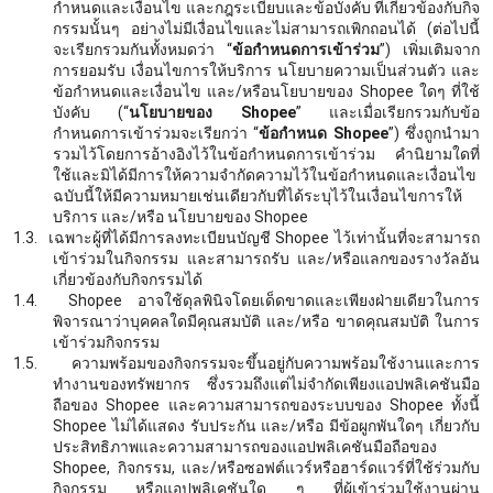
กำหนดและเงื่อนไข และกฎระเบียบและข้อบังคับ ที่เกี่ยวข้องกับกิจ
กรรมนั้นๆ อย่างไม่มีเงื่อนไขและไม่สามารถเพิกถอนได้ (ต่อไปนี้
จะเรียกรวมกันทั้งหมดว่า “
ข้อกำหนดการเข้าร่วม
”) เพิ่มเติมจาก
การยอมรับ เงื่อนไขการให้บริการ นโยบายความเป็นส่วนตัว และ
ข้อกำหนดและเงื่อนไข และ/หรือนโยบายของ
Shopee ใดๆ ที่ใช้
บังคับ (“
นโยบายของ
Shopee
” และเมื่อเรียกรวมกับข้อ
กำหนดการเข้าร่วมจะเรียกว่า “
ข้อกำหนด
Shopee
”) ซึ่งถูกนำมา
รวมไว้โดยการอ้างอิงไว้ในข้อกำหนดการเข้าร่วม คำนิยามใดที่
ใช้และมิได้มีการให้ความจำกัดความไว้ในข้อกำหนดและเงื่อนไข
ฉบับนี้ให้มีความหมายเช่นเดียวกับที่ได้ระบุไว้ในเงื่อนไขการให้
บริการ และ/หรือ นโยบายของ Shopee
1.3.
เฉพาะผู้ที่ได้มีการลงทะเบียนบัญชี
Shopee ไว้เท่านั้นที่จะสามารถ
เข้าร่วมในกิจกรรม และสามารถรับ และ/หรือแลกของรางวัลอัน
เกี่ยวข้องกับกิจกรรมได้
1.4.
Shopee อาจใช้ดุลพินิจโดยเด็ดขาดและเพียงฝ่ายเดียวในการ
พิจารณาว่าบุคคลใดมีคุณสมบัติ และ/หรือ ขาดคุณสมบัติ ในการ
เข้าร่วมกิจกรรม
1.5.
ความพร้อมของกิจกรรมจะขึ้นอยู่กับความพร้อมใช้งานและการ
ทำงานของทรัพยากร ซึ่งรวมถึงแต่ไม่จำกัดเพียงแอปพลิเคชันมือ
ถือของ
Shopee และความสามารถของระบบของ Shopee ทั้งนี้
Shopee ไม่ได้แสดง รับประกัน และ/หรือ มีข้อผูกพันใดๆ เกี่ยวกับ
ประสิทธิภาพและความสามารถของแอปพลิเคชันมือถือของ
Shopee, กิจกรรม, และ/หรือซอฟต์แวร์หรือฮาร์ดแวร์ที่ใช้ร่วมกับ
กิจกรรม หรือแอปพลิเคชันใด ๆ ที่ผู้เข้าร่วมใช้งานผ่าน