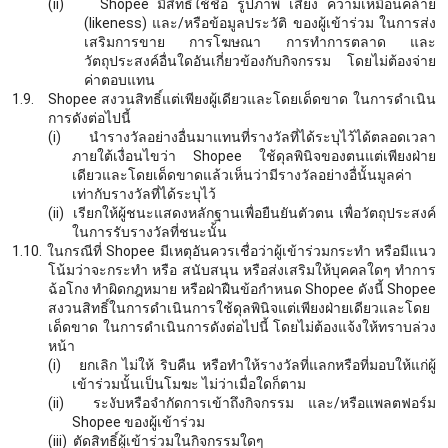
(ii)
Shopee มีสิทธิใช้ชื่อ รูปภาพ เสียง ความเหมือนคล้าย
(likeness) และ/หรือข้อมูลประวัติ ของผู้เข้าร่วม ในการส่ง
เสริมการขาย การโฆษณา การทำการตลาด และ
วัตถุประสงค์อื่นใดอันเกี่ยวข้องกับกิจกรรม โดยไม่ต้องจ่าย
ค่าตอบแทน
1.9.
Shopee สงวนสิทธิ์แต่เพียงผู้เดียวและโดยเด็ดขาด ในการดำเนิน
การดังต่อไปนี้
(i)
นำรางวัลอย่างอื่นมาแทนที่รางวัลที่ได้ระบุไว้ได้ตลอดเวลา
ภายใต้เงื่อนไขว่า
Shopee ใช้ดุลพินิจของตนแต่เพียงฝ่าย
เดียวและโดยเด็ดขาดแล้วเห็นว่ามีรางวัลอย่างอื่นั้นมูลค่า
เท่ากับรางวัลที่ได้ระบุไว้
(ii)
เรียกให้ผู้ชนะแสดงหลักฐานเพื่อยืนยันตัวตน เพื่อวัตถุประสงค์
ในการรับรางวัลที่ชนะนั้น
1.10.
ในกรณีที่
Shopee มีเหตุอันควรเชื่อว่าผู้เข้าร่วมกระทำ หรือมีแนว
โน้มว่าจะกระทำ หรือ สนับสนุน หรือส่งเสริมให้บุคคลใดๆ ทำการ
ฉ้อโกง ทำผิดกฎหมาย หรือฝ่าฝืนข้อกำหนด Shopee ดังนี้ Shopee
สงวนสิทธิ์ในการดำเนินการใช้ดุลพินิจแต่เพียงฝ่ายเดียวและโดย
เด็ดขาด ในการดำเนินการดังต่อไปนี้ โดยไม่ต้องแจ้งให้ทราบล่วง
หน้า
(i)
ยกเลิก ไม่ให้ ริบคืน หรือทำให้รางวัลที่แลกหรือที่มอบให้แก่ผู้
เข้าร่วมนั้นเป็นโมฆะ ไม่ว่าเมื่อใดก็ตาม
(ii)
ระงับหรือจำกัดการเข้าถึงกิจกรรม และ/หรือแพลตฟอร์ม
Shopee ของผู้เข้าร่วม
(iii)
ตัดสิทธิ์ผู้เข้าร่วมในกิจกรรมใดๆ