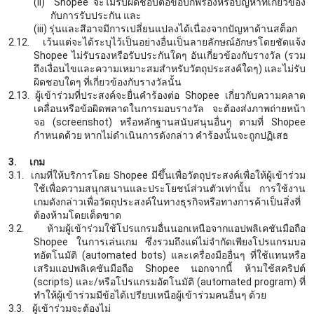
(ii)
Shopee จะไม่รับผิดชอบต่อข้อบกพร่องหรือปัญหาที่เกี่ยวข้อง
กับการรับประกัน และ
(iii)
รุ่นและสีอาจมีการเปลี่ยนแปลงได้เนื่องจากปัญหาด้านสต็อก
2.12.
เว้นแต่จะได้ระบุไว้เป็นอย่างอื่นเป็นลายลักษณ์อักษรโดยชัดแจ้ง
Shopee ไม่รับรองหรือรับประกันใดๆ อันเกี่ยวข้องกับรางวัล (รวม
ถึงเงื่อนไขและความเหมาะสมสำหรับวัตถุประสงค์ใดๆ) และไม่รับ
ผิดชอบใดๆ ที่เกี่ยวข้องกับรางวัลนั้น
2.13.
ผู้เข้าร่วมที่ประสงค์จะยื่นคำร้องต่อ
Shopee เกี่ยวกับความคลาด
เคลื่อนหรือข้อผิดพลาดในการมอบรางวัล จะต้องส่งภาพถ่ายหน้า
จอ (screenshot) หรือหลักฐานสนับสนุนอื่นๆ ตามที่ Shopee
กำหนดด้วย หากไม่ดำเนินการดังกล่าว คำร้องนั้นจะถูกปฏิเสธ
3.
เกม
3.1.
เกมที่ให้บริการโดย
Shopee มีขึ้นเพื่อวัตถุประสงค์เพื่อให้ผู้เข้าร่วม
ใช้เพื่อความสนุกสนานและประโยชน์ส่วนตัวเท่านั้น การใช้งาน
เกมดังกล่าวเพื่อวัตถุประสงค์ในทางธุรกิจหรือทางการค้าเป็นสิ่งที่
ต้องห้ามโดยเด็ดขาด
3.2.
ห้ามผู้เข้าร่วมใช้โปรแกรมอื่นนอกเหนือจากแอปพลิเคชันมือถือ
Shopee ในการเล่นเกม ซึ่งรวมถึงแต่ไม่จำกัดเพียงโปรแกรมบอ
ทอัตโนมัติ (automated bots) และเครื่องมืออื่นๆ ที่ใช้แทนหรือ
เสริมแอปพลิเคชันมือถือ Shopee นอกจากนี้ ห้ามใช้สคริปต์
(scripts) และ/หรือโปรแกรมอัตโนมัติ (automated program) ที่
ทำให้ผู้เข้าร่วมมีข้อได้เปรียบเหนือผู้เข้าร่วมคนอื่นๆ ด้วย
3.3.
ผู้เข้าร่วมจะต้องไม่