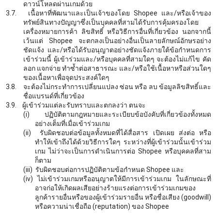
ดาวน์โหลดผ่านเกมด้วย
3.7.
เนื้อหาที่พัฒนาและเป็นเจ้าของโดย
Shopee และ/หรือเจ้าของ
ทรัพย์สินทางปัญญาซึ่งเป็นบุคคลที่สามได้รับการคุ้มครองโดย
เครื่องหมายการค้า ลิขสิทธิ์ หรือวิธีการอื่นที่เกี่ยวข้อง นอกจากนี้
เว้นแต่ Shopee จะตกลงเป็นอย่างอื่นเป็นลายลักษณ์อักษรอย่าง
ชัดแจ้ง และ/หรือได้รับอนุญาตอย่างชัดแจ้งภายใต้ข้อกำหนดการ
เข้าร่วมนี้ ผู้เข้าร่วมและ/หรือบุคคลที่สามใดๆ จะต้องไม่แก้ไข คัด
ลอก แจกจ่าย ทำซ้ำต่อสาธารณะ และ/หรือใช้เนื้อหาหรือส่วนใดๆ
ของเนื้อหาเพื่อจุดประสงค์ใดๆ
3.8.
จะต้องไม่กระทำการเปลี่ยนแปลง ซ่อน หรือ ลบ ข้อมูลลิขสิทธิ์และ
ชื่อแบรนด์ที่เกี่ยวข้อง
3.9.
ผู้เข้าร่วมแต่ละรับทราบและตกลงว่า ตนจะ
(i)
ปฏิบัติตามกฎหมายและระเบียบข้อบังคับที่เกี่ยวข้องทั้งหมด
อย่างเต็มที่เมื่อเข้าร่วมเกม
(ii)
รับผิดชอบต่อข้อมูลทั้งหมดที่ได้สื่อสาร เปิดเผย ส่งต่อ หรือ
ทำให้เข้าถึงได้ด้วยวิธีการใดๆ ระหว่างที่ผู้เข้าร่วมนั้นเข้าร่วม
เกม ไม่ว่าจะเป็นการดำเนินการต่อ
Shopee หรือบุคคลที่สาม
ก็ตาม
(iii)
รับผิดชอบต่อการปฏิบัติตามข้อกำหนด
Shopee และ
(iv)
ไม่เข้าร่วมเกมหรืออนุญาตให้มีการเข้าร่วมเกม ในลักษณะที่
อาจก่อให้เกิดผลเสียอย่างร้ายแรงต่อการเข้าร่วมเกมของ
ลูกค้ารายอื่นหรือของผู้เข้าร่วมรายอื่น หรือชื่อเสียง
(goodwill)
หรือความน่าเชื่อถือ (reputation) ของ Shopee