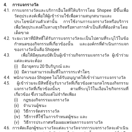
4.
การแจกรางวัล
4.1.
การแจกรางวัลและบริการอื่นใดที่ให้บริการโดย
Shopee มีขึ้นเพื่อ
วัตถุประสงค์เพื่อให้ผู้เข้าร่วมใช้เพื่อความสนุกสนานและ
ประโยชน์ส่วนตัวเท่านั้น การใช้งานการแจกรางวัลหรือบริการ
เพื่อวัตถุประสงค์ในทางธุรกิจหรือทางการค้าเป็นสิ่งที่ต้องห้ามโดย
เด็ดขาด
4.2.
ระยะเวลาที่มีสิทธิ์ได้รับการแจกรางวัลจะเป็นไปตามที่ระบุไว้ในข้อ
กำหนดของกิจกรรมที่เกี่ยวข้องนั้น และองค์กรที่ดำเนินการแจก
ของรางวัลนั้นคือ
Shopee
4.3.
เพื่อให้มีคุณสมบัติเป็นผู้เข้าร่วมกิจกรรมแจกรางวัล ผู้เข้าร่วม
แต่ละคนจะต้อง
(i)
มีอายุครบ
20 ปีบริบูรณ์ และ
(ii)
มีความสามารถเต็มที่ในการกระทำใดๆ
4.4.
พนักงานของ
Shopee ไม่ได้รับอนุญาตให้เข้าร่วมการแจกรางวัล
4.5.
ผู้เข้าร่วมจะมีสิทธิ์ลุ้นรับรางวัลที่เกี่ยวข้องตามกลไกของกิจกรรม
แจกรางวัลที่เกี่ยวข้องนั้นๆ ตามที่ระบุไว้ในเงื่อนไขกิจกรรมที่
เกี่ยวข้อง ซึ่งรวมถึงแต่ไม่จำกัดเพียง
(i)
กฎของกิจกรรมแจกรางวัล
(ii)
จำนวนผู้ชนะ
(iii)
วิธีการจัดสรรรางวัล
(iv)
วิธีการที่ใช้ในการกำหนดผู้ชนะ และ
(v)
วิธีการประกาศหรือเผยแพร่ผลการแจกรางวัล
4.6.
การคัดเลือกผู้ชนะรางวัลแต่ละรางวัลจากการแจกรางวัลจะดำเนิน