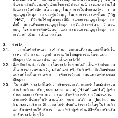
ขึ้นจากหรือเกี่ยวข้องกับเงื่อนไขการมีส่วนร่วมนี้ จะต้องส่งเรื่องไป
ยังและระงับข้อพิพาทโดยอนุญาโตตุลาการในประเทศไทย ตาม
กฎอนุญาโตตุลาการของศูนย์อนุญาโตตุลาการประเทศไทย (“
กฎ
THAC
”) ที่บังคับใช้อยู่ในขณะที่มีการแจ้งการอนุญาโตตุลาการ
ทั้งนี้ สถานที่ของการอนุญาโตตุลาการคือประเทศไทย จำนวน
อนุญาโตตุลาการคือหนึ่งคน และกระบวนการอนุญาโตตุลาการ
จะต้องดำเนินการเป็นภาษาไทย
2.
รางวัล
2.1.
ภายใต้ข้อกำหนดการเข้าร่วม คะแนนที่สะสมและที่ได้รับใน
ระหว่างกิจกรรมอาจถูกนำมารวมกันโดยผู้เข้าร่วมในรูปแบบ
Shopee Coins และนำมาแลกเป็นรางวัลได้
2.2.
เพื่อหลีกเลี่ยงข้อสงสัย การให้รางวัลใดๆ จะไม่ถือเป็น หรือประกอบ
เป็น การสงวนของขวัญ ผลิตภัณฑ์ หรือสินค้าหรือผลิตภัณฑ์ของ
แบรนด์ใดเป็นการเฉพาะ เพื่อการจำหน่ายบนแพลตฟอร์มของ
Shopee
2.3.
ในกรณีที่ รางวัลที่ได้รับจากกิจกรรมจะต้องแลกรับโดยผู้เข้าร่วม
ผ่านร้านค้าแลกรับ
(redemption store) (“
ร้านค้าแลกรับ
”) ผู้เข้า
ร่วมตกลงและรับทราบว่าการแลกรับหรือการรับรางวัลผ่านร้าน
ค้าแลกรับนั้นจะเป็นไปตามนโยบายมาก่อนได้ก่อน (first-come,
first-served) และ Shopee ไม่รับประกันว่ารางวัลใดๆ ในร้านค้า
แลกรับจะพร้อมให้บริการ และ/หรือผู้เข้าร่วมมีสิทธิ์แลกรับหรือ
ขอรับรางวัลใดๆ ได้