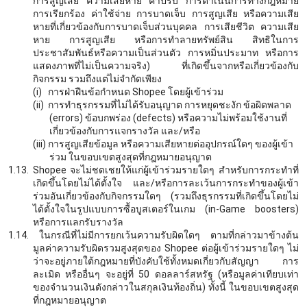
การสูญเสีย ความเสียหาย ค่าปรับ การดำเนินการทางกฎหมาย
การเรียกร้อง ค่าใช้จ่าย การบาดเจ็บ การสูญเสีย หรือความเสีย
หายที่เกี่ยวข้องกับการบาดเจ็บส่วนบุคคล การเสียชีวิต ความเสีย
หาย การสูญเสีย หรือการทำลายทรัพย์สิน สิทธิในการ
ประชาสัมพันธ์หรือความเป็นส่วนตัว การหมิ่นประมาท หรือการ
แสดงภาพที่ไม่เป็นความจริง) ที่เกิดขึ้นจากหรือเกี่ยวข้องกับ
กิจกรรม รวมถึงแต่ไม่จำกัดเพียง
(i)
การฝ่าฝืนข้อกำหนด
Shopee
โดยผู้เข้าร่วม
(ii)
การทำธุรกรรมที่ไม่ได้รับอนุญาต การหยุดชะงัก ข้อผิดพลาด
(errors) ข้อบกพร่อง (defects) หรือความไม่พร้อมใช้งานที่
เกี่ยวข้องกับการแจกรางวัล และ/หรือ
(iii)
การสูญเสียข้อมูล หรือความเสียหายต่ออุปกรณ์ใดๆ ของผู้เข้า
ร่วม ในขอบเขตสูงสุดที่กฎหมายอนุญาต
1.13.
Shopee
จะไม่ชดเชยให้แก่ผู้เข้าร่วมรายใดๆ สำหรับการกระทำที่
เกิดขึ้นโดยไม่ได้ตั้งใจ และ/หรือการละเว้นการกระทำของผู้เข้า
ร่วมอันเกี่ยวข้องกับกิจกรรมใดๆ (รวมถึงธุรกรรมที่เกิดขึ้นโดยไม่
ได้ตั้งใจในรูปแบบการซื้อบูสเตอร์ในเกม
(in-Game boosters)
หรือการแลกรับรางวัล
1.14.
ในกรณีที่ไม่มีการยกเว้นความรับผิดใดๆ ตามที่กล่าวมาข้างต้น
มูลค่าความรับผิดรวมสูงสุดของ
Shopee ต่อผู้เข้าร่วมรายใดๆ ไม่
ว่าจะอยู่ภายใต้กฎหมายที่บังคับใช้ทั้งหมดเกี่ยวกับสัญญา การ
ละเมิด หรืออื่นๆ จะอยู่ที่ 50 ดอลลาร์สหรัฐ (หรือมูลค่าเทียบเท่า
ของจำนวนเงินดังกล่าวในสกุลเงินท้องถิ่น) ทั้งนี้ ในขอบเขตสูงสุด
ที่กฎหมายอนุญาต