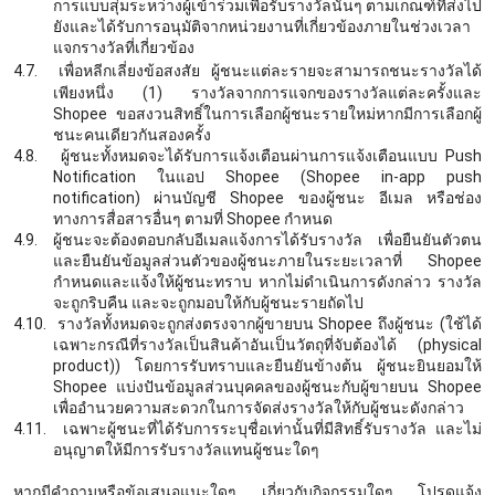
การแบบสุ่มระหว่างผู้เข้าร่วมเพื่อรับรางวัลนั้นๆ ตามเกณฑ์ที่ส่งไป
ยังและได้รับการอนุมัติจากหน่วยงานที่เกี่ยวข้องภายในช่วงเวลา
แจกรางวัลที่เกี่ยวข้อง
4.7.
เ
พื่อหลีกเลี่ยงข้อสงสัย ผู้ชนะแต่ละรายจะสามารถชนะรางวัลได้
เพียงหนึ่ง (
1) รางวัลจากการแจกของรางวัลแต่ละครั้งและ
Shopee ขอสงวนสิทธิ์ในการเลือกผู้ชนะรายใหม่หากมีการเลือกผู้
ชนะคนเดียวกันสองครั้ง
4.8.
ผู้ชนะทั้งหมดจะได้รับการแจ้งเตือนผ่านการแจ้งเตือนแบบ
Push
Notification ในแอป Shopee (Shopee in-app push
notification) ผ่านบัญชี Shopee ของผู้ชนะ อีเมล หรือช่อง
ทางการสื่อสารอื่นๆ ตามที่ Shopee กำหนด
4.9.
ผู้ชนะจะต้องตอบกลับอีเมลแจ้งการได้รับรางวัล เพื่อยืนยันตัวตน
และยืนยันข้อมูลส่วนตัวของผู้ชนะภายในระยะเวลาที่
Shopee
กำหนดและแจ้งให้ผู้ชนะทราบ หากไม่ดำเนินการดังกล่าว รางวัล
จะถูกริบคืน และจะถูกมอบให้กับผู้ชนะรายถัดไป
4.10.
รางวัลทั้งหมดจะถูกส่งตรงจากผู้ขายบน
Shopee ถึงผู้ชนะ (ใช้ได้
เฉพาะกรณีที่รางวัลเป็นสินค้าอันเป็นวัตถุที่จับต้องได้ (physical
product)) โดยการรับทราบและยืนยันข้างต้น ผู้ชนะยินยอมให้
Shopee แบ่งปันข้อมูลส่วนบุคคลของผู้ชนะกับผู้ขายบน Shopee
เพื่ออำนวยความสะดวกในการจัดส่งรางวัลให้กับผู้ชนะดังกล่าว
4.11.
เฉพาะผู้ชนะที่ได้รับการระบุชื่อเท่านั้นที่มีสิทธิ์รับรางวัล และไม่
อนุญาตให้มีการรับรางวัลแทนผู้ชนะใดๆ
หากมีคำถามหรือข้อเสนอแนะใดๆ เกี่ยวกับกิจกรรมใดๆ โปรดแจ้ง