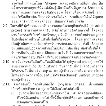
รางวัลนั้นกำหนดโดย
Shopee และอาจมีการเปลี่ยนแปลงเป็น
ครั้งคราวตามดุลยพินิจแต่เพียงผู้เดียวอันเป็นที่สุดของ Shopee ผู้
เข้าร่วมแต่ละรายจะต้องรับผิดชอบค่าใช้จ่ายทั้งหมดที่เกิดขึ้นจาก
และ/หรือเกี่ยวข้องกับการรับรางวัลใดๆ รวมถึงภาษีเงินได้บุคคล
ธรรมดา (หากมี) และค่าธรรมเนียมการจัดส่งรางวัล
2.9.
ในกรณีที่ ผู้เข้าร่วมแลกรับรางวัลอันเป็นวัตถุที่จับต้องได้ (
physical
prizes) ผ่านร้านค้าแลกรับ หรือได้รับรางวัลดังกล่าวนั้นโดยตรง
ผ่านกิจกรรมที่เกี่ยวข้องเสร็จสมบูรณ์แล้ว รางวัลดังกล่าวจะถูกส่ง
ไปยังที่อยู่ตามที่ระบุในคำสั่งซื้อที่เกี่ยวข้อง โดยผู้เข้าร่วมจะต้อง
เป็นผู้รับผิดชอบค่าจัดส่งสำหรับการจัดส่งดังกล่าว ทั้งนี้ Shopee
จะไม่ยินยอมปฏิบัติตามคำขอให้เปลี่ยนแปลงที่อยู่เมื่อคำสั่งซื้อได้
รับการยืนยันแล้ว และ Shopee จะไม่รับผิดชอบต่อความเสียหาย
และ/หรือการสูญเสียใดๆ ที่เกี่ยวข้องกับการจัดส่งรางวัลดังกล่าว
2.10.
การจัดส่งรางวัลอันเป็นวัตถุที่จับต้องได้
(physical prizes) อาจใช้
ระยะเวลานานถึง 30 วันทำการ นับจากวันที่การแลกรับหรือการ
ได้รับรางวัลนั้นเสร็จสมบูรณ์ และผู้เข้าร่วมอาจติดตามการจัดส่ง
ได้ที่ช่องทาง “การซื้อของฉัน (My Purchase)” บนบัญชี Shopee
ของผู้เข้าร่วม
2.11.
รางวัลอันเป็นวัตถุที่จับต้องได้
(physical prizes) ทั้งหมดอัน
เกี่ยวข้องกับกิจกรรม อยู่ภายใต้เงื่อนไขดังต่อไปนี้
(i)
รูปภาพเป็นเพียงภาพประกอบเท่านั้น สินค้าจริงอาจมีสีและ
ดีไซน์ที่แตกต่างออกไป ทั้งนี้ขึ้นอยู่กับสีที่แสดงบนคอมพิวเตอร์
หรืออุปกรณ์พกพาที่ใช้